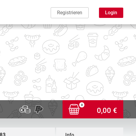
Registrieren
Login
0
0,00 €
,83
Info