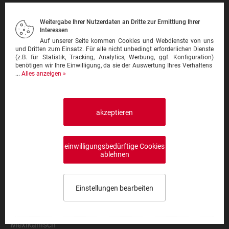
Arabisch
Weitergabe Ihrer Nutzerdaten an Dritte zur Ermittlung Ihrer
Asiatisch
Interessen
Burger
Auf unserer Seite kommen Cookies und Webdienste von uns
und Dritten zum Einsatz. Für alle nicht unbedingt erforderlichen Dienste
Burrito
(z.B. für Statistik, Tracking, Analytics, Werbung, ggf. Konfiguration)
benötigen wir Ihre Einwilligung, da sie der Auswertung Ihres Verhaltens
Chinesisch
...
Alles anzeigen »
Deutsche
Döner
Griechisch
akzeptieren
Gutbürgerliches
Indisch
einwilligungsbedürftige Cookies
Irisches
ablehnen
Italienisch
Levante
Einstellungen bearbeiten
Maritim
Speisekarte wählen
0,00 €
0
Mediterran
Mexikanisch
Impressum