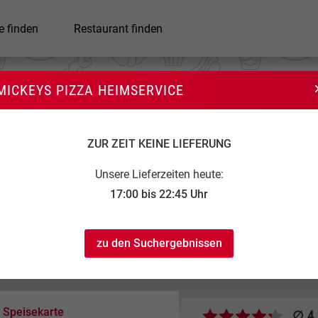
e finden
Restaurant finden
MICKEYS PIZZA HEIMSERVICE
ckeys Pizza Heimservice
ZUR ZEIT KEINE LIEFERUNG
Unsere Lieferzeiten heute:
17:00 bis 22:45 Uhr
zu den Suchergebnissen
17:00 bis 22:45
...
...
Speisekarte
∅ 4