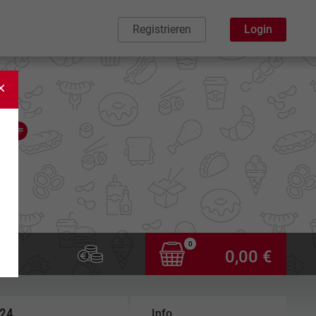
Registrieren
Login
0
0,00 €
,24
Info