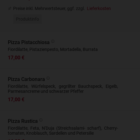
Preise inkl. Mehrwertsteuer, ggf. zzgl.
Lieferkosten
Produktinfo
Pizza Pistacchiosa
Fiordilatte, Pistazienpesto, Mortadella, Burrata
17,00 €
Pizza Carbonara
Fiordilatte, Würfelspeck, gegrillter Bauchspeck, Eigelb,
Parmesancreme und schwarzer Pfeffer
17,00 €
Pizza Rustica
Fiordilatte, Feta, N'Duja (Streichsalami- scharf), Cherry-
tomaten, Knoblauch, Sardellen und Petersilie