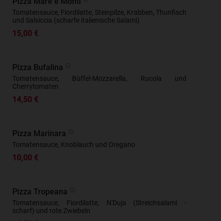
Pizza Mare e Monti
Tomatensauce, Fiordilatte, Steinpilze, Krabben, Thunfisch
und Salsiccia (scharfe italienische Salami)
15,00 €
Pizza Bufalina
Tomatensauce, Büffel-Mozzarella, Rucola und
Cherrytomaten
14,50 €
Pizza Marinara
Tomatensauce, Knoblauch und Oregano
10,00 €
Pizza Tropeana
Tomatensauce, Fiordilatte, N'Duja (Streichsalami -
scharf) und rote Zwiebeln