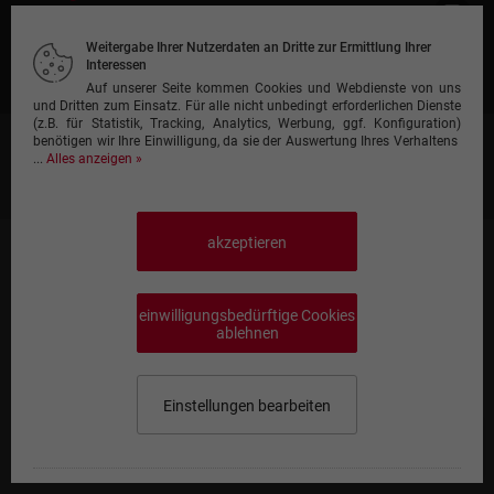
Kontakt
Weitergabe Ihrer Nutzerdaten an Dritte zur Ermittlung Ihrer
Interessen
Gastronomie anmelden
Auf unserer Seite kommen Cookies und Webdienste von uns
und Dritten zum Einsatz. Für alle nicht unbedingt erforderlichen Dienste
(z.B. für Statistik, Tracking, Analytics, Werbung, ggf. Konfiguration)
benötigen wir Ihre Einwilligung, da sie der Auswertung Ihres Verhaltens
Heimservice A-Z
...
Alles anzeigen »
Restaurant A-Z
akzeptieren
Lieferservice LK Merzig-Wadern
Lieferservice LK Neunkirchen
einwilligungsbedürftige Cookies
Lieferservice LK Saarlouis
ablehnen
Lieferservice LK St. Wendel
Lieferservice RV Saarbrücken
Einstellungen bearbeiten
Lieferservice Saarpfalz-Kreis
Lieferservice LK Kaiserslautern
Speisekarte wählen
0,00 €
Lieferservice Kreisfreie Städte
Impressum