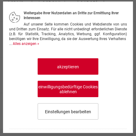
1,00 ℓ (Grundpreis 2,85 €/Liter)
·
zzgl. 0,15 € Pfand
2,85 € + 0,15 € Pfand
Weitergabe Ihrer Nutzerdaten an Dritte zur Ermittlung Ihrer
Interessen
Auf unserer Seite kommen Cookies und Webdienste von uns
und Dritten zum Einsatz. Für alle nicht unbedingt erforderlichen Dienste
Mezzo Mix
(z.B. für Statistik, Tracking, Analytics, Werbung, ggf. Konfiguration)
1,00 ℓ (Grundpreis 2,85 €/Liter)
·
zzgl. 0,15 € Pfand
benötigen wir Ihre Einwilligung, da sie der Auswertung Ihres Verhaltens
...
Alles anzeigen »
2,85 € + 0,15 € Pfand
akzeptieren
Cola Zero
1,00 ℓ (Grundpreis 2,85 €/Liter)
·
zzgl. 0,15 € Pfand
2,85 € + 0,15 € Pfand
einwilligungsbedürftige Cookies
ablehnen
Cola
0,33 ℓ (Grundpreis 5,30 €/Liter)
·
zzgl. 0,25 € Pfand
Einstellungen bearbeiten
1,75 € + 0,25 € Pfand
Speisekarte wählen
0,00 €
0
Impressum