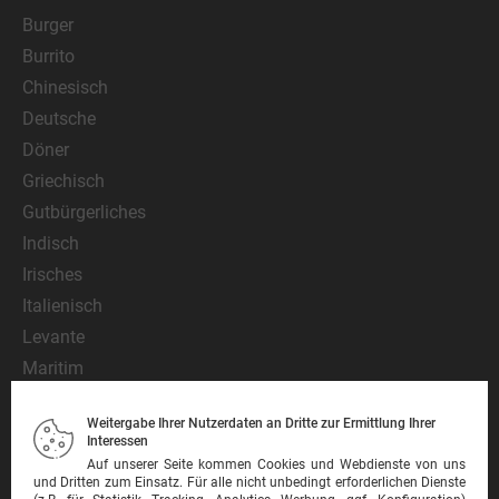
Burger
Burrito
Chinesisch
Deutsche
Döner
Griechisch
Gutbürgerliches
Indisch
Irisches
Italienisch
Levante
Maritim
Mediterran
Weitergabe Ihrer Nutzerdaten an Dritte zur Ermittlung Ihrer
Mexikanisch
Interessen
Nationalgericht
Auf unserer Seite kommen Cookies und Webdienste von uns
und Dritten zum Einsatz. Für alle nicht unbedingt erforderlichen Dienste
Orientalisch