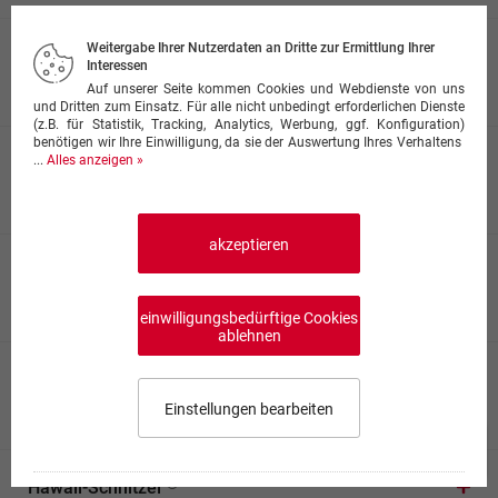
Weitergabe Ihrer Nutzerdaten an Dritte zur Ermittlung Ihrer
Schnitzel mit Paprikasauce
Interessen
13,50 €
Auf unserer Seite kommen Cookies und Webdienste von uns
und Dritten zum Einsatz. Für alle nicht unbedingt erforderlichen Dienste
(z.B. für Statistik, Tracking, Analytics, Werbung, ggf. Konfiguration)
benötigen wir Ihre Einwilligung, da sie der Auswertung Ihres Verhaltens
...
Alles anzeigen »
Rahmschnitzel
13,50 €
akzeptieren
Zwiebelschnitzel
13,50 €
einwilligungsbedürftige Cookies
ablehnen
Schnitzel mit Paprika & Pilzen
13,50 €
Einstellungen bearbeiten
Speisekarte wählen
0,00 €
0
Hawaii-Schnitzel
Impressum