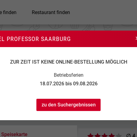
e finden
Restaurant finden
EL PROFESSOR SAARBURG
El Professor Saarburg
ZUR ZEIT IST KEINE ONLINE-BESTELLUNG MÖGLICH
Betriebsferien
18.07.2026 bis 09.08.2026
zu den Suchergebnissen
17:00 bis 21:50
...
...
Speisekarte
∅ 4