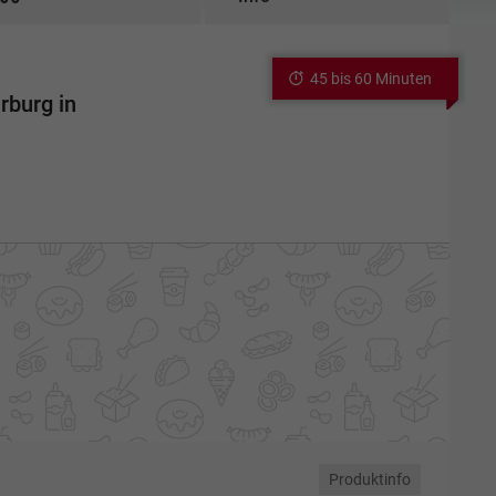
45 bis 60 Minuten
rburg in
Produktinfo