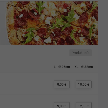
Produktinfo
L - Ø 26cm
XL - Ø 32cm
8,00 €
10,50 €
9,00 €
12,00 €