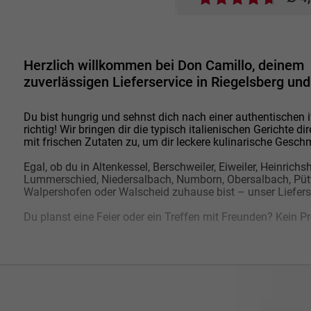
Herzlich willkommen bei Don Camillo, deinem
zuverlässigen Lieferservice in Riegelsberg u
Du bist hungrig und sehnst dich nach einer authentischen 
richtig! Wir bringen dir die typisch italienischen Gerichte d
mit frischen Zutaten zu, um dir leckere kulinarische Gesch
Egal, ob du in Altenkessel, Berschweiler, Eiweiler, Heinrichs
Lummerschied, Niedersalbach, Numborn, Obersalbach, Püttl
Walpershofen oder Walscheid zuhause bist – unser Lieferse
Du planst eine Feier oder ein Treffen mit Freunden? Kein P