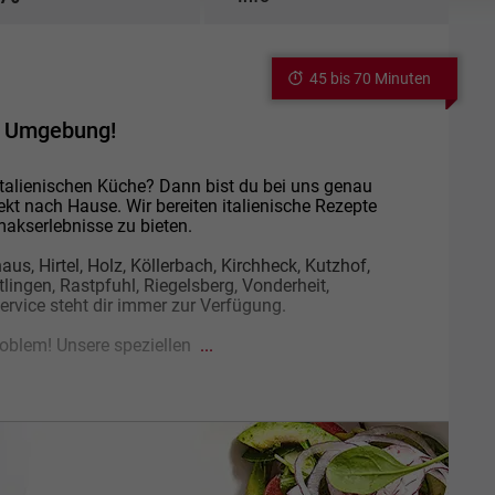
45 bis 70 Minuten
nd Umgebung!
italienischen Küche? Dann bist du bei uns genau
irekt nach Hause. Wir bereiten italienische Rezepte
makserlebnisse zu bieten.
haus, Hirtel, Holz, Köllerbach, Kirchheck, Kutzhof,
ingen, Rastpfuhl, Riegelsberg, Vonderheit,
rvice steht dir immer zur Verfügung.
roblem! Unsere speziellen
...