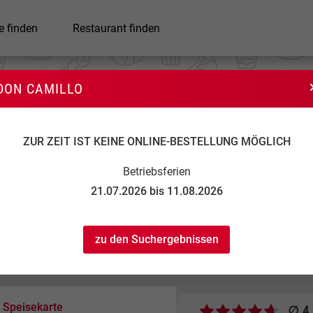
e finden
Restaurant finden
DON CAMILLO
Don Camillo
ZUR ZEIT IST KEINE ONLINE-BESTELLUNG MÖGLICH
Betriebsferien
21.07.2026 bis 11.08.2026
zu den Suchergebnissen
11:30 bis 14:15
...
...
17:30 bis 22:30
Speisekarte
∅ 4