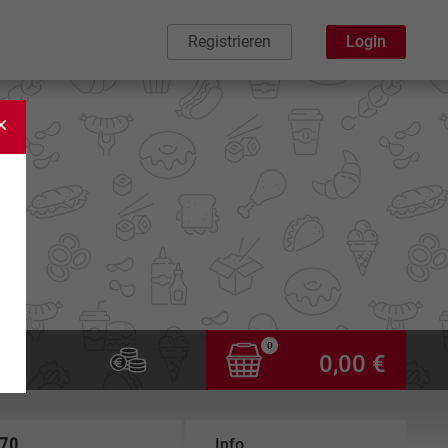
Registrieren
Login
0
0,00 €
,70
Info