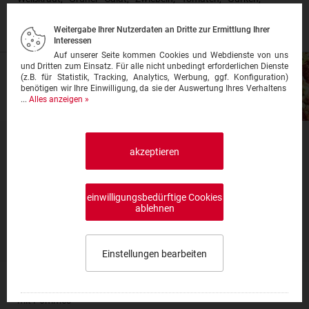
Peperoni), Soße mit Reis (Klein = 5 & Groß = 7 Falafel)
ab 11,50 €
Weitergabe Ihrer Nutzerdaten an Dritte zur Ermittlung Ihrer
Interessen
Auf unserer Seite kommen Cookies und Webdienste von uns
und Dritten zum Einsatz. Für alle nicht unbedingt erforderlichen Dienste
(z.B. für Statistik, Tracking, Analytics, Werbung, ggf. Konfiguration)
benötigen wir Ihre Einwilligung, da sie der Auswertung Ihres Verhaltens
...
Alles anzeigen »
Pizza
akzeptieren
Preise inkl. Mehrwertsteuer, ggf. zzgl.
Lieferkosten
Produktinfo
einwilligungsbedürftige Cookies
ablehnen
Grundbelag: Tomatensoße oder Rahm-/Bratensoße & Käse
40%
Einstellungen bearbeiten
Speisekarte wählen
0,00 €
Pizza Pommes
mit Pommes
Impressum