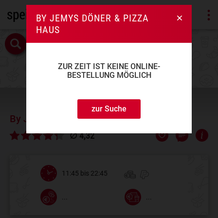
BY JEMYS DÖNER & PIZZA
HAUS
ZUR ZEIT IST KEINE ONLINE-
BESTELLUNG MÖGLICH
zur Suche
By Jemys Döner & Pizza Haus
∅ 4,32
11:45 bis 22:45
...
...