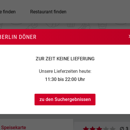
e finden
Restaurant finden
BERLIN DÖNER
Berlin Döner
ZUR ZEIT KEINE LIEFERUNG
Unsere Lieferzeiten heute:
11:30 bis 22:00 Uhr
zu den Suchergebnissen
11:30 bis 22:00
...
...
Speisekarte
∅ 3