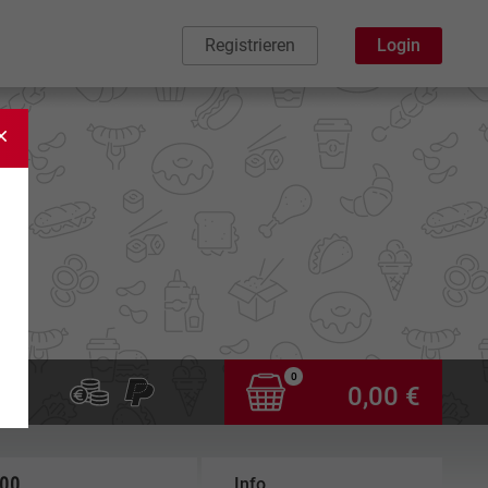
Registrieren
Login
0
0,00 €
,00
Info