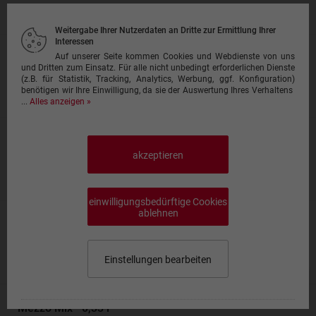
1,75 € + 0,25 € Pfand
Weitergabe Ihrer Nutzerdaten an Dritte zur Ermittlung Ihrer
Interessen
Coca Cola - 1 l
Auf unserer Seite kommen Cookies und Webdienste von uns
und Dritten zum Einsatz. Für alle nicht unbedingt erforderlichen Dienste
1,00 ℓ (Grundpreis 2,75 €/Liter)
·
zzgl. 0,25 € Pfand
(z.B. für Statistik, Tracking, Analytics, Werbung, ggf. Konfiguration)
benötigen wir Ihre Einwilligung, da sie der Auswertung Ihres Verhaltens
2,75 € + 0,25 € Pfand
...
Alles anzeigen »
Fanta - 0,33 l
akzeptieren
0,33 ℓ (Grundpreis 5,30 €/Liter)
·
zzgl. 0,25 € Pfand
1,75 € + 0,25 € Pfand
einwilligungsbedürftige Cookies
ablehnen
Fanta - 1 l
1,00 ℓ (Grundpreis 2,75 €/Liter)
·
zzgl. 0,25 € Pfand
2,75 € + 0,25 € Pfand
Einstellungen bearbeiten
Speisekarte wählen
0,00 €
Mezzo Mix - 0,33 l
Impressum