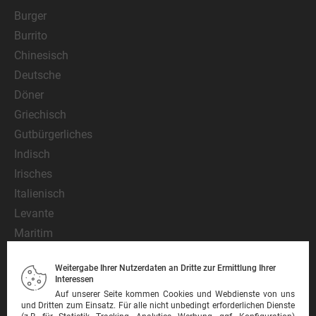
Burger
Burrito
Chinesisch
Deutsche
Döner
Griechisch
Gutbürgerliches
Indisch
Irisches
Italienisch
Levante
Maritim
Mediterran
Weitergabe Ihrer Nutzerdaten an Dritte zur Ermittlung Ihrer
Mexikanisch
Interessen
Nationalgericht
Auf unserer Seite kommen Cookies und Webdienste von uns
und Dritten zum Einsatz. Für alle nicht unbedingt erforderlichen Dienste
Orientalisch