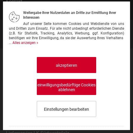
Kontakt
Gastronomie anmelden
Weitergabe Ihrer Nutzerdaten an Dritte zur Ermittlung Ihrer
Interessen
Auf unserer Seite kommen Cookies und Webdienste von uns
und Dritten zum Einsatz. Für alle nicht unbedingt erforderlichen Dienste
Heimservice A-Z
(z.B. für Statistik, Tracking, Analytics, Werbung, ggf. Konfiguration)
Restaurant A-Z
benötigen wir Ihre Einwilligung, da sie der Auswertung Ihres Verhaltens
...
Alles anzeigen »
Lieferservice LK Merzig-Wadern
akzeptieren
Lieferservice LK Neunkirchen
Lieferservice LK Saarlouis
Lieferservice LK St. Wendel
einwilligungsbedürftige Cookies
ablehnen
Lieferservice RV Saarbrücken
Lieferservice Saarpfalz-Kreis
Lieferservice LK Kaiserslautern
Einstellungen bearbeiten
Lieferservice Kreisfreie Städte
Speisekarte wählen
0,00 €
0
Lieferservice LK Kusel
Impressum