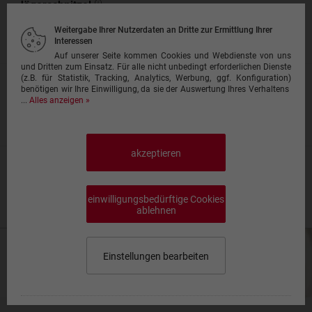
Jägerschnitzel
mit Pommes frites und Salat
Weitergabe Ihrer Nutzerdaten an Dritte zur Ermittlung Ihrer
19,90 €
Interessen
Auf unserer Seite kommen Cookies und Webdienste von uns
und Dritten zum Einsatz. Für alle nicht unbedingt erforderlichen Dienste
(z.B. für Statistik, Tracking, Analytics, Werbung, ggf. Konfiguration)
Milanese impanada
benötigen wir Ihre Einwilligung, da sie der Auswertung Ihres Verhaltens
...
Alles anzeigen »
Schweineschnitzel paniert, mit Pommes frites und Salat
19,90 €
akzeptieren
Fleischspieße
2 Fleischspieße zart gegrillt, mit Pommes frites und Salat
einwilligungsbedürftige Cookies
21,90 €
ablehnen
Einstellungen bearbeiten
Speisekarte wählen
0,00 €
Impressum