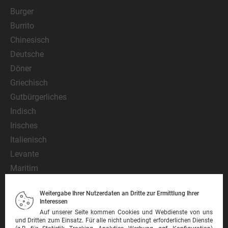
Burger
Burrito
Chinesisch
Deutsche
Döner
Griechisch
Gutbürgerliches
Indisch
Irisches
Italienisch
Levante
Maritim
Mediterran
Weitergabe Ihrer Nutzerdaten an Dritte zur Ermittlung Ihrer
Mexikanisch
Interessen
Nationalgericht
Auf unserer Seite kommen Cookies und Webdienste von uns
und Dritten zum Einsatz. Für alle nicht unbedingt erforderlichen Dienste
Orientalisch