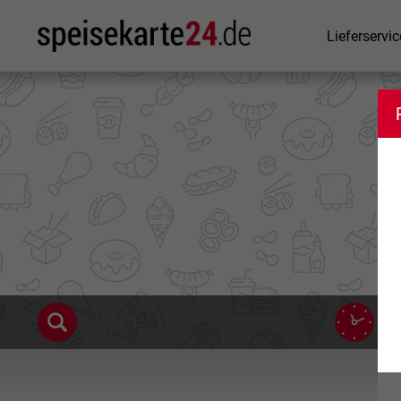
Lieferservic
11
17