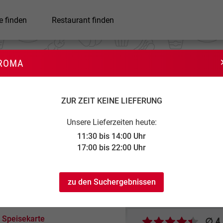
e finden
Restaurant finden
ROMA
Roma
ZUR ZEIT KEINE LIEFERUNG
Unsere Lieferzeiten heute:
11:30 bis 14:00 Uhr
17:00 bis 22:00 Uhr
:30 bis 14:00
20,00 €
4,00 €
zu den Suchergebnissen
:00 bis 22:00
Speisekarte
∅ 4