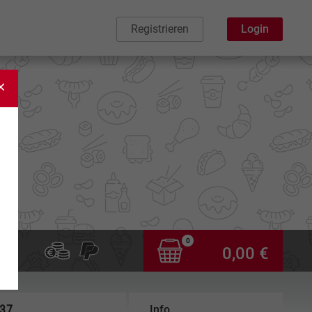
Registrieren
Login
0
0,00 €
,37
Info