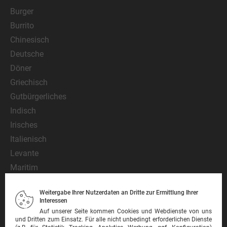
Burger
Burrito
Chinesisch
Deutsche
Döner
Griechisch
Gutbürgerliches
Indisch
Irisches
Italienisch
Levante
Maritim
Mediterran
Weitergabe Ihrer Nutzerdaten an Dritte zur Ermittlung Ihrer
Mexikanisch
Interessen
Nationalgericht
Auf unserer Seite kommen Cookies und Webdienste von uns
und Dritten zum Einsatz. Für alle nicht unbedingt erforderlichen Dienste
Orientalisch