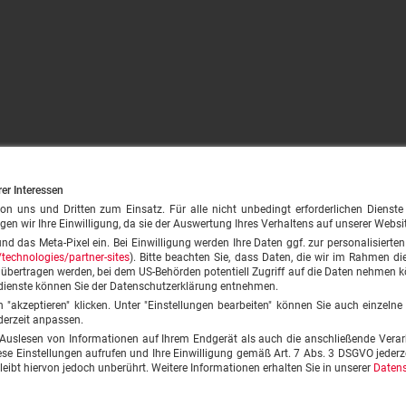
rer Interessen
ns und Dritten zum Einsatz. Für alle nicht unbedingt erforderlichen Dienste (z.
gen wir Ihre Einwilligung, da sie der Auswertung Ihres Verhaltens auf unserer Websi
und das Meta-Pixel ein. Bei Einwilligung werden Ihre Daten ggf. zur personalisiert
technologies/partner-sites
). Bitte beachten Sie, dass Daten, die wir im Rahmen die
A übertragen werden, bei dem US-Behörden potentiell Zugriff auf die Daten nehmen
dienste können Sie der Datenschutzerklärung entnehmen.
on "akzeptieren" klicken. Unter "Einstellungen bearbeiten" können Sie auch einzeln
derzeit anpassen.
 Auslesen von Informationen auf Ihrem Endgerät als auch die anschließende Verar
 Einstellungen aufrufen und Ihre Einwilligung gemäß Art. 7 Abs. 3 DSGVO jederze
© speisekarte24 GmbH 2026
leibt hiervon jedoch unberührt. Weitere Informationen erhalten Sie in unserer
Datens