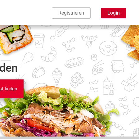
Registrieren
Login
nden
st finden