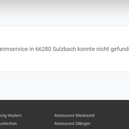
Heimservice in 66280 Sulzbach konnte nicht gefun
erzig-Wadern
Restaurant Blieskastel
eunkirchen
Restaurant Dillingen