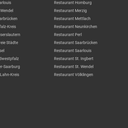
arlouis
Restaurant Homburg
. Wendel
Restaurant Merzig
aarbrücken
Restaurant Mettlach
falz-Kreis
Restaurant Neunkirchen
iserslautern
Restaurant Perl
reie Städte
Restaurant Saarbrücken
sel
Restaurant Saarlouis
üdwestpfalz
Restaurant St. Ingbert
ier-Saarburg
Restaurant St. Wendel
-Lahn-Kreis
Restaurant Völklingen