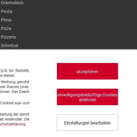
Orientalisch
Pasta
Pinsa
Pizza
Pizzeria
Schnitzel
Steak
Sushi
B. für Statistik,
Thailändisch
akzeptieren
te dienen.
Türkisch
en Werbung genutzt
ser Dienste (insb.
Vegan
 können. Den Zweck
einwilligungsbedürftige Cookies
Vegetarisch
ablehnen
e Cookies aus- und
beitung der damit
it widerrufen. Die
Einstellungen bearbeiten
chutzerklärung
.