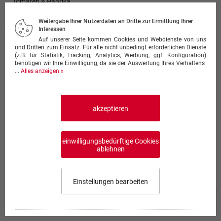
Tomaten & Paprika
14,50 €
Weitergabe Ihrer Nutzerdaten an Dritte zur Ermittlung Ihrer
Interessen
Auf unserer Seite kommen Cookies und Webdienste von uns
Bindi Masala
und Dritten zum Einsatz. Für alle nicht unbedingt erforderlichen Dienste
(z.B. für Statistik, Tracking, Analytics, Werbung, ggf. Konfiguration)
Okragemüse mit Tomaten, Zwiebeln & Paprika in
benötigen wir Ihre Einwilligung, da sie der Auswertung Ihres Verhaltens
Currysauce
...
Alles anzeigen »
14,50 €
akzeptieren
Chili Paneer
indischer Käse in scharfer Chilisauce
16,50 €
einwilligungsbedürftige Cookies
ablehnen
Paneer Masala
Einstellungen bearbeiten
Paneer mit Paprika und Zwiebelnin Currysauce
17,00 €
Speisekarte wählen
0,00 €
0
Impressum