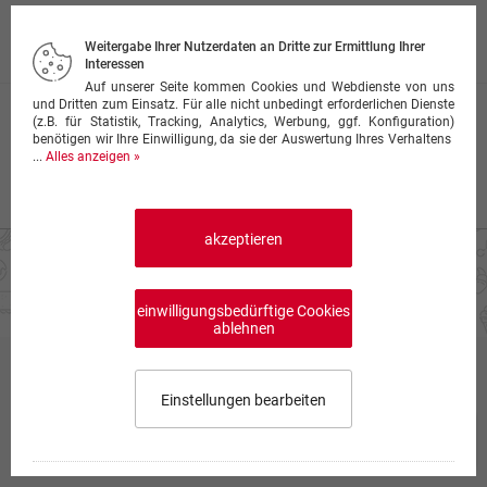
mit Pfefferkörnern und Bratensahnesoße
25,00 €
Weitergabe Ihrer Nutzerdaten an Dritte zur Ermittlung Ihrer
Interessen
Auf unserer Seite kommen Cookies und Webdienste von uns
und Dritten zum Einsatz. Für alle nicht unbedingt erforderlichen Dienste
Rigosteak
(z.B. für Statistik, Tracking, Analytics, Werbung, ggf. Konfiguration)
benötigen wir Ihre Einwilligung, da sie der Auswertung Ihres Verhaltens
mit Champignons, Zwiebeln, Paprika und Kräuterbutter
...
Alles anzeigen »
(scharf)
25,00 €
akzeptieren
einwilligungsbedürftige Cookies
ablehnen
Gyros
Einstellungen bearbeiten
Preise inkl. Mehrwertsteuer, ggf. zzgl.
Lieferkosten
Speisekarte wählen
0,00 €
0
Produktinfo
Impressum