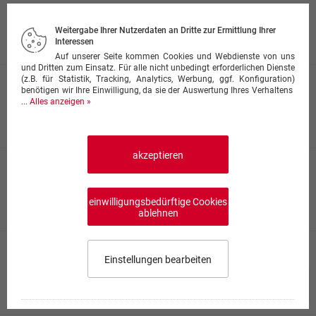
mit Sardellen, Thunfisch, Krabben, Muscheln u.
Knoblauch
Weitergabe Ihrer Nutzerdaten an Dritte zur Ermittlung Ihrer
ab 8,00 €
Interessen
Auf unserer Seite kommen Cookies und Webdienste von uns
und Dritten zum Einsatz. Für alle nicht unbedingt erforderlichen Dienste
(z.B. für Statistik, Tracking, Analytics, Werbung, ggf. Konfiguration)
Pizza Flammkuchen
benötigen wir Ihre Einwilligung, da sie der Auswertung Ihres Verhaltens
...
Alles anzeigen »
mit Speck, Zwiebeln, Sahne und Creme fraîche
ab 7,50 €
akzeptieren
Pizza Spaghetti
mit Bolognese und Spaghetti
einwilligungsbedürftige Cookies
ab 7,50 €
ablehnen
Pizza Mozzarella
Einstellungen bearbeiten
mit Mozzarellakäse, fr.Tomaten, Champignons u. Oliven
Speisekarte wählen
0,00 €
0
ab 7,50 €
Impressum