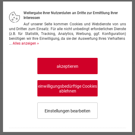
mit Sardellen, Thunfisch, Krabben, Muscheln u.
Knoblauch
Weitergabe Ihrer Nutzerdaten an Dritte zur Ermittlung Ihrer
ab 8,00 €
Interessen
Auf unserer Seite kommen Cookies und Webdienste von uns
und Dritten zum Einsatz. Für alle nicht unbedingt erforderlichen Dienste
(z.B. für Statistik, Tracking, Analytics, Werbung, ggf. Konfiguration)
Pizza Flammkuchen
benötigen wir Ihre Einwilligung, da sie der Auswertung Ihres Verhaltens
...
Alles anzeigen »
mit Speck, Zwiebeln, Sahne und Creme fraîche
ab 7,50 €
akzeptieren
Pizza Spaghetti
mit Bolognese und Spaghetti
einwilligungsbedürftige Cookies
ab 7,50 €
ablehnen
Pizza Mozzarella
Einstellungen bearbeiten
mit Mozzarellakäse, fr.Tomaten, Champignons u. Oliven
Speisekarte wählen
0,00 €
0
ab 7,50 €
Impressum