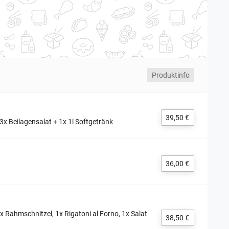
Produktinfo
39,50 €
x Beilagensalat + 1x 1l Softgetränk
36,00 €
 Rahmschnitzel, 1x Rigatoni al Forno, 1x Salat
38,50 €