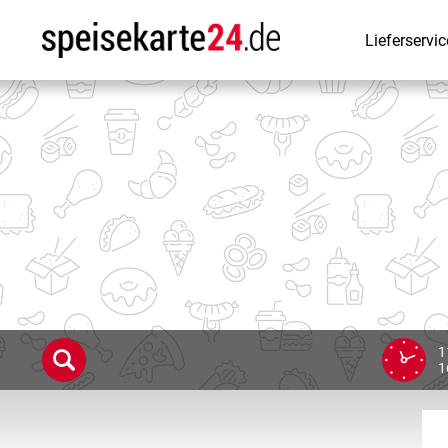
Lieferservic
1
1