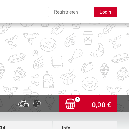
Registrieren
Login
0
0,00 €
,34
Info