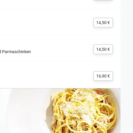
14,50 €
14,50 €
nd Parmaschinken
16,90 €