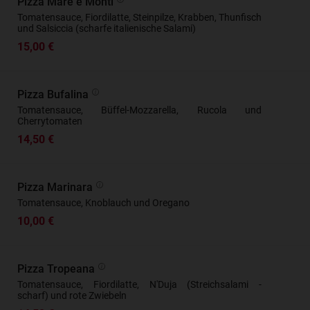
Pizza Mare e Monti
Tomatensauce, Fiordilatte, Steinpilze, Krabben, Thunfisch
und Salsiccia (scharfe italienische Salami)
15,00 €
Pizza Bufalina
Tomatensauce, Büffel-Mozzarella, Rucola und
Cherrytomaten
14,50 €
Pizza Marinara
Tomatensauce, Knoblauch und Oregano
10,00 €
Pizza Tropeana
Tomatensauce, Fiordilatte, N'Duja (Streichsalami -
scharf) und rote Zwiebeln