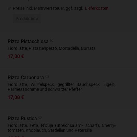
Preise inkl. Mehrwertsteuer, ggf. zzgl.
Lieferkosten
Produktinfo
Pizza Pistacchiosa
Fiordilatte, Pistazienpesto, Mortadella, Burrata
17,00 €
Pizza Carbonara
Fiordilatte, Würfelspeck, gegrillter Bauchspeck, Eigelb,
Parmesancreme und schwarzer Pfeffer
17,00 €
Pizza Rustica
Fiordilatte, Feta, N'Duja (Streichsalami- scharf), Cherry-
tomaten, Knoblauch, Sardellen und Petersilie