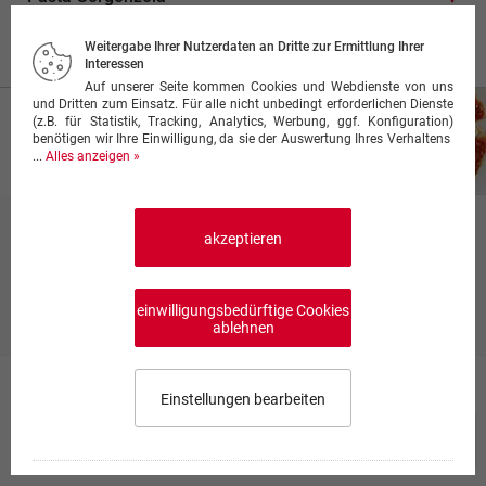
mit Gorgonzola-Sahnesauce
10,90 €
Weitergabe Ihrer Nutzerdaten an Dritte zur Ermittlung Ihrer
Interessen
Auf unserer Seite kommen Cookies und Webdienste von uns
und Dritten zum Einsatz. Für alle nicht unbedingt erforderlichen Dienste
(z.B. für Statistik, Tracking, Analytics, Werbung, ggf. Konfiguration)
benötigen wir Ihre Einwilligung, da sie der Auswertung Ihres Verhaltens
...
Alles anzeigen »
Al Forno
akzeptieren
Preise inkl. Mehrwertsteuer, ggf. zzgl.
Lieferkosten
einwilligungsbedürftige Cookies
Produktinfo
ablehnen
Spaghetti al Forno
Einstellungen bearbeiten
mit Schinken, Hackfleisch, Sahnesauce und mit Käse
überbacken
Speisekarte wählen
0,00 €
0
ab 12,00 €
Impressum