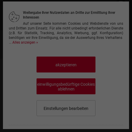
Kontakt
Weitergabe Ihrer Nutzerdaten an Dritte zur Ermittlung Ihrer
Interessen
Gastronomie anmelden
Auf unserer Seite kommen Cookies und Webdienste von uns
und Dritten zum Einsatz. Für alle nicht unbedingt erforderlichen Dienste
(z.B. für Statistik, Tracking, Analytics, Werbung, ggf. Konfiguration)
benötigen wir Ihre Einwilligung, da sie der Auswertung Ihres Verhaltens
Heimservice A-Z
...
Alles anzeigen »
Restaurant A-Z
akzeptieren
Lieferservice LK Merzig-Wadern
Lieferservice LK Neunkirchen
einwilligungsbedürftige Cookies
Lieferservice LK Saarlouis
ablehnen
Lieferservice LK St. Wendel
Lieferservice RV Saarbrücken
Einstellungen bearbeiten
Lieferservice Saarpfalz-Kreis
Lieferservice LK Kaiserslautern
Speisekarte wählen
0,00 €
Lieferservice Kreisfreie Städte
Impressum