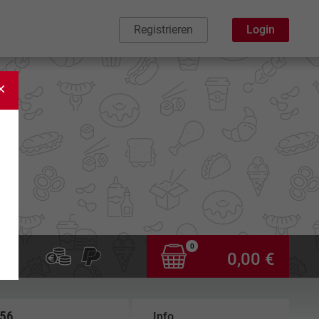
Registrieren
Login
0
0,00 €
,56
Info