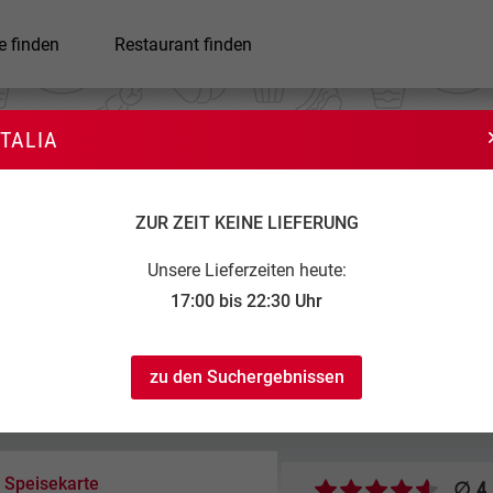
e finden
Restaurant finden
ITALIA
Italia
ZUR ZEIT KEINE LIEFERUNG
Unsere Lieferzeiten heute:
17:00 bis 22:30 Uhr
zu den Suchergebnissen
3,00 €
:30
25,00 €
(ab 30,00 € frei)
Speisekarte
∅ 4