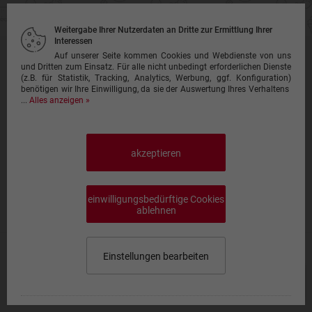
Weitergabe Ihrer Nutzerdaten an Dritte zur Ermittlung Ihrer
Interessen
Auf unserer Seite kommen Cookies und Webdienste von uns
Kartoffelspezialtäten
und Dritten zum Einsatz. Für alle nicht unbedingt erforderlichen Dienste
(z.B. für Statistik, Tracking, Analytics, Werbung, ggf. Konfiguration)
Preise inkl. Mehrwertsteuer, ggf. zzgl.
Lieferkosten
benötigen wir Ihre Einwilligung, da sie der Auswertung Ihres Verhaltens
...
Alles anzeigen »
Produktinfo
akzeptieren
Kartoffeln mit Fleischstücken
mit Fleischstücken und Champignons in Sauce & Käse
überbacken
einwilligungsbedürftige Cookies
10,00 €
ablehnen
Kartoffeln vegetarisch
Einstellungen bearbeiten
mit Gemüse, Tomatensahnesauce & Käse überbacken
Speisekarte wählen
0,00 €
10,00 €
Impressum