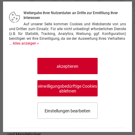
Weitergabe Ihrer Nutzerdaten an Dritte zur Ermittlung Ihrer
Interessen
Auf unserer Seite kommen Cookies und Webdienste von uns
und Dritten zum Einsatz. Für alle nicht unbedingt erforderlichen Dienste
(z.B. für Statistik, Tracking, Analytics, Werbung, ggf. Konfiguration)
Lammgerichte
benötigen wir Ihre Einwilligung, da sie der Auswertung Ihres Verhaltens
...
Alles anzeigen »
Preise inkl. Mehrwertsteuer, ggf. zzgl.
Lieferkosten
Produktinfo
akzeptieren
Lammcurry
einwilligungsbedürftige Cookies
mit Gewürzmischung, Ingwer-Knoblauchpaste in
ablehnen
Zwiebel-Tomaten-Cunysoße
17,50 €
Einstellungen bearbeiten
Speisekarte wählen
0,00 €
0
Lamm Korma
mit milder Currysauce, Sahne, Cashewkerne, Kokosnuss-
Impressum
und Mandelpulver