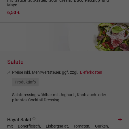
mit Sauce Süß-Sauer, Sour Cream, BBQ, Ketchup und
Mayo
6,50 €
Salate
Preise inkl. Mehrwertsteuer, ggf. zzgl.
Lieferkosten
Produktinfo
Salatdressing wählbar mit Joghurt-, Knoblauch- oder
pikantes Cocktail-Dressing
Hayat Salat
mit Dönerfleisch, Eisbergsalat, Tomaten, Gurken,