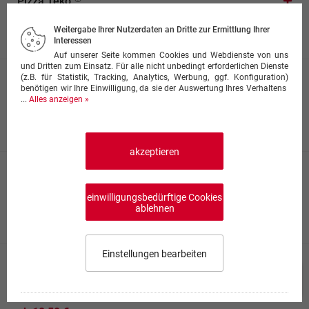
Pizza Teko
mit Käse, Peperoniwurst und Zwiebeln
Weitergabe Ihrer Nutzerdaten an Dritte zur Ermittlung Ihrer
ab 9,00 €
Interessen
Auf unserer Seite kommen Cookies und Webdienste von uns
und Dritten zum Einsatz. Für alle nicht unbedingt erforderlichen Dienste
(z.B. für Statistik, Tracking, Analytics, Werbung, ggf. Konfiguration)
Pizza Desi Spicy
benötigen wir Ihre Einwilligung, da sie der Auswertung Ihres Verhaltens
mit Grillhähnchenbrust, Jalapenos, Zwiebeln, Oliven und
...
Alles anzeigen »
Currysauce
ab 10,50 €
akzeptieren
Pizza Kebab Spezial
mit Kebabfleisch, Zwiebeln, milder Peperoni, Tomaten,
einwilligungsbedürftige Cookies
Salat und Dressing
ablehnen
ab 10,50 €
Einstellungen bearbeiten
Pizza Konz Spezial
Speisekarte wählen
0,00 €
0
mit Käse, Ananas, Schinken, Salami, Thunfisch, Zwiebeln,
Pilzen und Paprika
Impressum