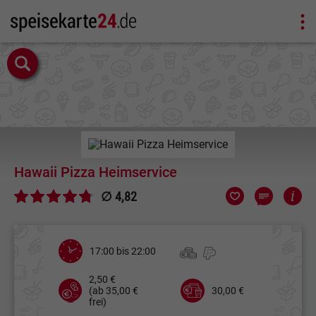
Hawaii Pizza Heimservice
∅ 4,82
17:00 bis 22:00
2,50 €
(ab 35,00 €
30,00 €
frei)