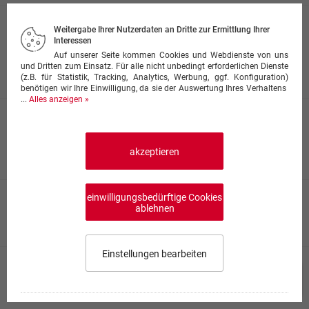
Nudeln Mamma Mia
Weitergabe Ihrer Nutzerdaten an Dritte zur Ermittlung Ihrer
Interessen
mit frischen Champignons, Schweinefiletstreifen,
Bolognesesauce und Käse überbacken
Auf unserer Seite kommen Cookies und Webdienste von uns
und Dritten zum Einsatz. Für alle nicht unbedingt erforderlichen Dienste
ab 9,50 €
(z.B. für Statistik, Tracking, Analytics, Werbung, ggf. Konfiguration)
benötigen wir Ihre Einwilligung, da sie der Auswertung Ihres Verhaltens
...
Alles anzeigen »
Rigatoni Panna
mit Schinken und Sahnesauce
akzeptieren
ab 9,50 €
einwilligungsbedürftige Cookies
Rigatoni a la Funghi
ablehnen
ab 9,50 €
Einstellungen bearbeiten
Rigatoni Chef
Speisekarte wählen
0,00 €
0
mit Schweinfleischstreifen, Champignons, Schinken in
Cognac-Rahmsauce flambiert
Impressum