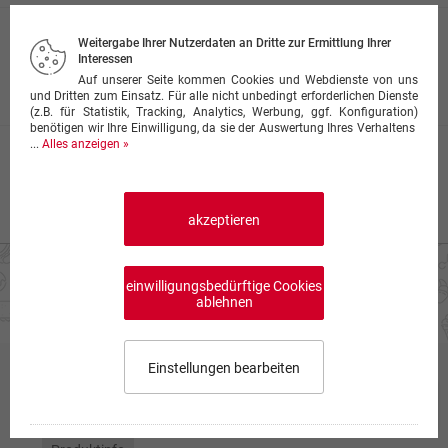
Lahmacun
Weitergabe Ihrer Nutzerdaten an Dritte zur Ermittlung Ihrer
Interessen
2 Stück - türkische Pizza mit Hackfleisch
Auf unserer Seite kommen Cookies und Webdienste von uns
12,00 €
und Dritten zum Einsatz. Für alle nicht unbedingt erforderlichen Dienste
(z.B. für Statistik, Tracking, Analytics, Werbung, ggf. Konfiguration)
benötigen wir Ihre Einwilligung, da sie der Auswertung Ihres Verhaltens
...
Alles anzeigen »
Broccoli Pide
mit Broccoli & Gouda Käse
10,00 €
akzeptieren
einwilligungsbedürftige Cookies
ablehnen
Einstellungen bearbeiten
Chicken Spezial
Speisekarte wählen
0,00 €
0
Preise inkl. Mehrwertsteuer, ggf. zzgl.
Lieferkosten
Impressum