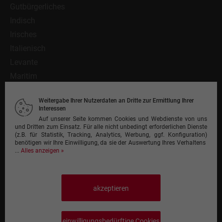
Gutbürgerliches
Indisch
Irisches
Italienisch
Levante
Maritim
Mediterran
Weitergabe Ihrer Nutzerdaten an Dritte zur Ermittlung Ihrer
Mexikanisch
Interessen
Nationalgericht
Auf unserer Seite kommen Cookies und Webdienste von uns
und Dritten zum Einsatz. Für alle nicht unbedingt erforderlichen Dienste
Orientalisch
(z.B. für Statistik, Tracking, Analytics, Werbung, ggf. Konfiguration)
benötigen wir Ihre Einwilligung, da sie der Auswertung Ihres Verhaltens
Pasta
...
Alles anzeigen »
Pinsa
Pizza
Pizzeria
akzeptieren
Schnitzel
Steak
einwilligungsbedürftige Cookies