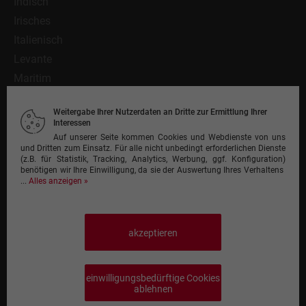
Indisch
Irisches
Italienisch
Levante
Maritim
Mediterran
Weitergabe Ihrer Nutzerdaten an Dritte zur Ermittlung Ihrer
Mexikanisch
Interessen
Nationalgericht
Auf unserer Seite kommen Cookies und Webdienste von uns
und Dritten zum Einsatz. Für alle nicht unbedingt erforderlichen Dienste
Orientalisch
(z.B. für Statistik, Tracking, Analytics, Werbung, ggf. Konfiguration)
benötigen wir Ihre Einwilligung, da sie der Auswertung Ihres Verhaltens
Pasta
...
Alles anzeigen »
Pinsa
Pizza
Pizzeria
akzeptieren
Schnitzel
Steak
einwilligungsbedürftige Cookies
Sushi
ablehnen