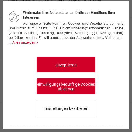
ab 1,75 €
Weitergabe Ihrer Nutzerdaten an Dritte zur Ermittlung Ihrer
Interessen
Auf unserer Seite kommen Cookies und Webdienste von uns
Fanta
und Dritten zum Einsatz. Für alle nicht unbedingt erforderlichen Dienste
(z.B. für Statistik, Tracking, Analytics, Werbung, ggf. Konfiguration)
0,33 ℓ (Grundpreis 5,30 €/Liter)
·
zzgl. 0,25 € Pfand
benötigen wir Ihre Einwilligung, da sie der Auswertung Ihres Verhaltens
1,00 ℓ (Grundpreis 2,75 €/Liter)
·
zzgl. 0,25 € Pfand
...
Alles anzeigen »
ab 1,75 €
akzeptieren
Mezzo Mix
0,33 ℓ (Grundpreis 5,30 €/Liter)
·
zzgl. 0,25 € Pfand
1,00 ℓ (Grundpreis 2,75 €/Liter)
einwilligungsbedürftige Cookies
·
zzgl. 0,25 € Pfand
ablehnen
ab 1,75 €
Einstellungen bearbeiten
Sprite
Speisekarte wählen
0,00 €
0,33 ℓ (Grundpreis 5,30 €/Liter)
·
zzgl. 0,25 € Pfand
0
1,00 ℓ (Grundpreis 2,75 €/Liter)
·
zzgl. 0,25 € Pfand
Impressum