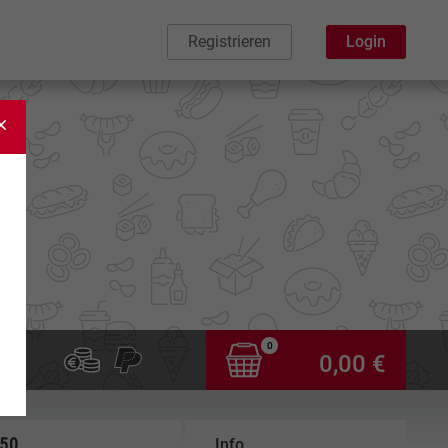
Registrieren
Login
0
0,00 €
,50
Info