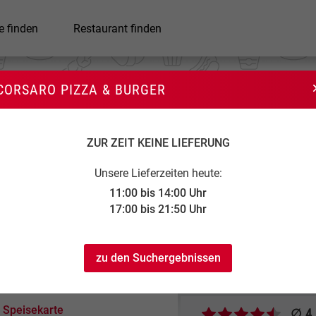
e finden
Restaurant finden
CORSARO PIZZA & BURGER
Corsaro Pizza & Burger
ZUR ZEIT KEINE LIEFERUNG
Unsere Lieferzeiten heute:
11:00 bis 14:00 Uhr
17:00 bis 21:50 Uhr
:00
2,00 €
20,00 €
zu den Suchergebnissen
:50
(ab 50,00 € frei)
Speisekarte
∅ 4