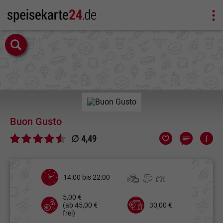
Buon Gusto
∅ 4,49
14:00 bis 22:00
5,00 €
(ab 45,00 €
30,00 €
frei)