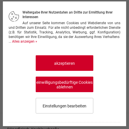
Pizza Spaghetti
Weitergabe Ihrer Nutzerdaten an Dritte zur Ermittlung Ihrer
Interessen
mit Hackfleischsauce und Spaghetti
Auf unserer Seite kommen Cookies und Webdienste von uns
ab 11,00 €
und Dritten zum Einsatz. Für alle nicht unbedingt erforderlichen Dienste
(z.B. für Statistik, Tracking, Analytics, Werbung, ggf. Konfiguration)
benötigen wir Ihre Einwilligung, da sie der Auswertung Ihres Verhaltens
...
Alles anzeigen »
Pizza Rustic
mit Peperoniwurst, Artischocken, Oliven und
Champignons
akzeptieren
ab 11,00 €
einwilligungsbedürftige Cookies
Pizza Bella
ablehnen
Spinat, Tomaten, Knoblauch, Champignons, Knoblauch -
scharf
ab 11,00 €
Einstellungen bearbeiten
Speisekarte wählen
0,00 €
0
Pizza Döner
Impressum